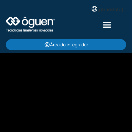
[gtranslate]
Área do integrador