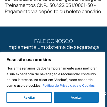
Treinamentos CNPJ 30.422.651/0001-30 -
Pagamento via depósito ou boleto bancário.
FALE CONOSCO
Implemente um sistema de segurança
perimetral com tecnologia israelense
em sua empresa ou propriedade.
Esse site usa cookies
Nós armazenamos dados temporariamente para melhorar
Contato
a sua experiência de navegação e recomendar conteúdo
de seu interesse. Ao clicar em "Aceitar", você concorda
com o uso de cookies.
Política de Privacidade e Cookies
Radares
ImageSat
Drones
Creomagic
Navegação
Rejeitar
Aceitar
Magos
ImageSat
de
CreoAir
Sobre a
EROS-C
M2
Ôguen
Radar
Segurança