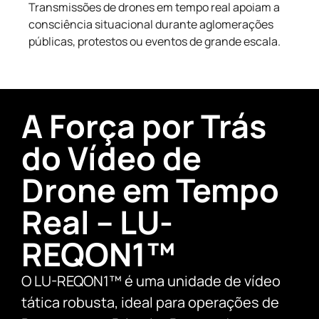
Transmissões de drones em tempo real apoiam a
consciência situacional durante aglomerações
públicas, protestos ou eventos de grande escala.
A Força por Trás
do Vídeo de
Drone em Tempo
Real – LU-
REQON1™
O LU-REQON1™ é uma unidade de vídeo
tática robusta, ideal para operações de