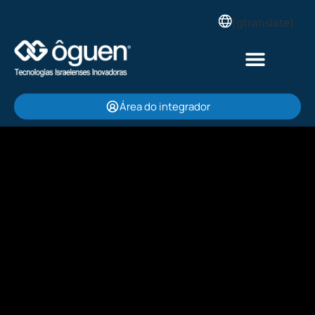
[gtranslate]
Área do integrador