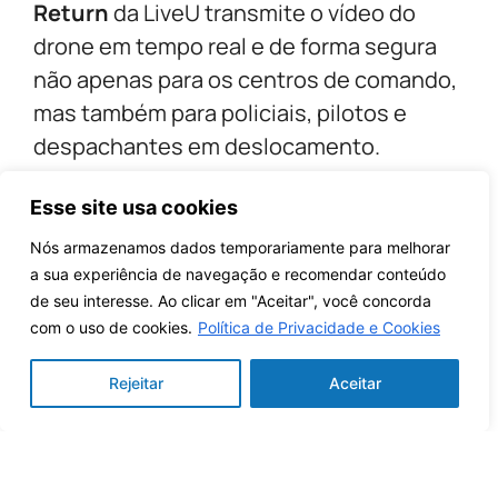
Return
da LiveU transmite o vídeo do
drone em tempo real e de forma segura
não apenas para os centros de comando,
mas também para policiais, pilotos e
despachantes em deslocamento.
Acessível via smartphones, laptops ou
Esse site usa cookies
tablets, essa visualização compartilhada
Nós armazenamos dados temporariamente para melhorar
aprimora o seu
Common Operating
a sua experiência de navegação e recomendar conteúdo
Picture (COP – Quadro Operacional
de seu interesse. Ao clicar em "Aceitar", você concorda
Comum)
, permitindo uma resposta mais
com o uso de cookies.
Política de Privacidade e Cookies
rápida, maior coordenação e resultados
Rejeitar
Aceitar
mais seguros durante eventos de alto
risco, missões de busca ou incidentes em
tempo real.