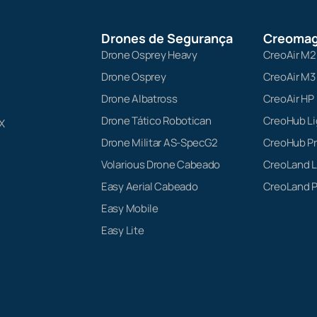
Drones de Segurança
Creomag
Drone Osprey Heavy
CreoAir M2
Drone Osprey
CreoAir M3
Drone Albatross
CreoAir HP
Drone Tático Robotican
CreoHub Li
X
Drone Militar AS-SpecG2
CreoHub P
Volarious Drone Cabeado
CreoLand L
Easy Aerial Cabeado
CreoLand P
Easy Mobile
Easy Lite