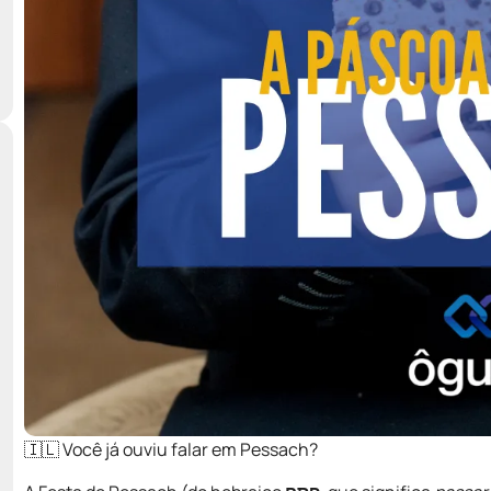
🇮🇱 Você já ouviu falar em Pessach?