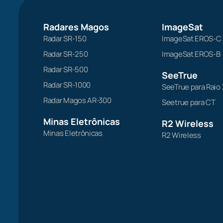
Radares Magos
ImageSat
Radar SR-150
ImageSat EROS-C
Radar SR-250
ImageSat EROS-B
Radar SR-500
SeeTrue
Radar SR-1000
SeeTrue para Raio 
Radar Magos AR-300
Seetrue para CT
Minas Eletrônicas
R2 Wireless
Minas Eletrônicas
R2 Wireless