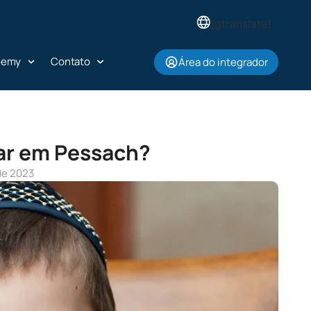
[gtranslate]
demy
Contato
Área do integrador
lar em Pessach?
 de 2023