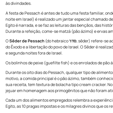
às divindades.
A festa de Pessach é antes de tudo uma festa familiar, on
noite em Israel) é realizado um jantar especial chamado de
Egito é narrada, e se faz as leituras das bençãos, das hist
Durante a refeição, come-se matzá (pão ázimo) e ervas a
O
Sêder de Pessach
(do hebraico
סדר
, sêder) refere-se a
do Êxodo e a libertação do povo de Israel. O Sêder é realiz
e segunda noites fora de Israel.
Os bolinhos de peixe (guefilte fish) e os enrolados de pão
Durante os oito dias do Pessach, qualquer tipo de alimen
motivo, a comida principal é o pão ázimo, também conhe
sua receita, tem textura de bolacha tipo cream cracker. N
jejuar em homenagem aos primogênitos que não foram atin
Cada um dos alimentos empregados relembra a experiência 
Egito, as 10 pragas impostas e os milagres divinos que os r