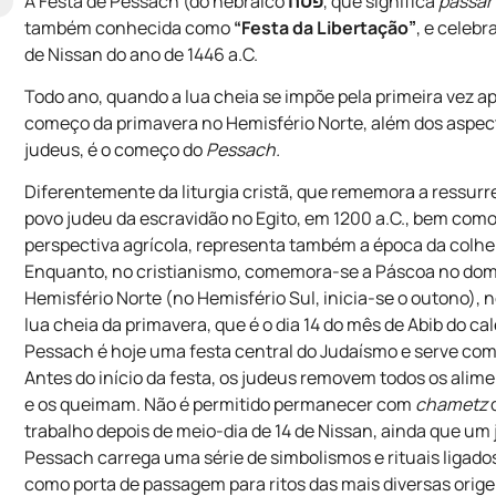
A Festa de Pessach (do hebraico
פסח
, que significa
passar
também conhecida como
“Festa da Libertação”
, e celeb
de Nissan do ano de 1446 a.C.
Todo ano, quando a lua cheia se impõe pela primeira vez a
começo da primavera no Hemisfério Norte, além dos aspect
judeus, é o começo do
Pessach.
Diferentemente da liturgia cristã, que rememora a ressurre
povo judeu da escravidão no Egito, em 1200 a.C., bem como 
perspectiva agrícola, representa também a época da colhei
Enquanto, no cristianismo, comemora-se a Páscoa no domin
Hemisfério Norte (no Hemisfério Sul, inicia-se o outono),
lua cheia da primavera, que é o dia 14 do mês de Abib do ca
Pessach é hoje uma festa central do Judaísmo e serve com
Antes do início da festa, os judeus removem todos os al
e os queimam. Não é permitido permanecer com
chametz
d
trabalho depois de meio-dia de 14 de Nissan, ainda que um
Pessach carrega uma série de simbolismos e rituais ligad
como porta de passagem para ritos das mais diversas orig