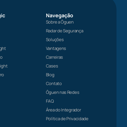
ic
Navegação
Sobre a Ôguen
Radar de Segurança
Soluções
ght
Vantagens
ro
Carreiras
ight
Cases
ro
Blog
Contato
Ôguen nas Redes
FAQ
Área do Integrador
Política de Privacidade