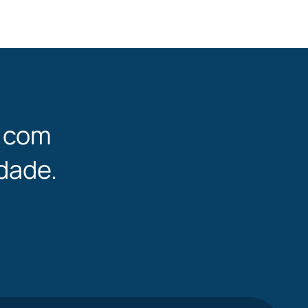
l com
dade.