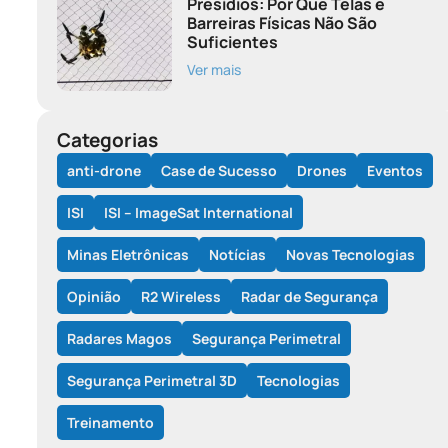
Presídios: Por Que Telas e
Barreiras Físicas Não São
Suficientes
Ver mais
Categorias
anti-drone
Case de Sucesso
Drones
Eventos
ISI
ISI – ImageSat International
Minas Eletrônicas
Notícias
Novas Tecnologias
Opinião
R2 Wireless
Radar de Segurança
Radares Magos
Segurança Perimetral
Segurança Perimetral 3D
Tecnologias
Treinamento