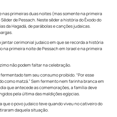
de nas primeiras duas noites (mas somente na primeira
 Sêder de Pessach. Neste sêder a história do Êxodo do
órias da Hagadá, de parábolas e canções judaicas.
margas.
o jantar cerimonial judaico em que se recorda a história
ado na primeira noite de Pessach em Israel e na primeira
 ázimo não podem faltar na celebração.
to fermentado tem seu consumo proibido. “Por esse
cido como matzá.” Sem fermento nem farinha branca em
o dia que antecede as comemorações, a família deve
gidos pela última das maldições egípcias.
que o povo judaico teve quando viveu no cativeiro do
etiraram daquela situação.