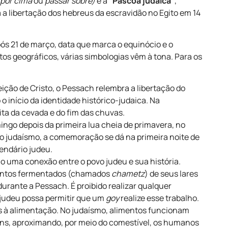
 por cima
ou
passar sobre)
é a
“Páscoa judaica”
,
ra a libertação dos hebreus da escravidão no Egito em 14
pós 21 de março, data que marca o equinócio e o
os geográficos, várias simbologias vêm à tona. Para os
ição de Cristo, o Pessach relembra a libertação do
o início da identidade histórico-judaica. Na
ta da cevada e do fim das chuvas.
go depois da primeira lua cheia de primavera, no
 no judaísmo, a comemoração se dá na primeira noite de
lendário judeu.
o uma conexão entre o povo judeu e sua história.
imentos fermentados (chamados
chametz
) de seus lares
urante a Pessach. É proibido realizar qualquer
 judeu possa permitir que um
goy
realize esse trabalho.
os à alimentação. No judaísmo, alimentos funcionam
ens, aproximando, por meio do comestível, os humanos