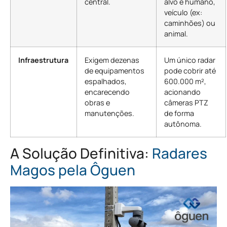
central.
alvo é humano,
veículo (ex:
caminhões) ou
animal.
Infraestrutura
Exigem dezenas
Um único radar
de equipamentos
pode cobrir até
espalhados,
600.000 m²,
encarecendo
acionando
obras e
câmeras PTZ
manutenções.
de forma
autônoma.
A Solução Definitiva:
Radares
Magos pela Ôguen