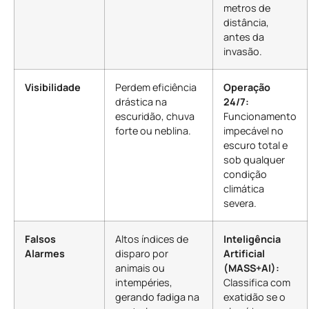
metros de
distância,
antes da
invasão.
Visibilidade
Perdem eficiência
Operação
drástica na
24/7:
escuridão, chuva
Funcionamento
forte ou neblina.
impecável no
escuro total e
sob qualquer
condição
climática
severa.
Falsos
Altos índices de
Inteligência
Alarmes
disparo por
Artificial
animais ou
(MASS+AI):
intempéries,
Classifica com
gerando fadiga na
exatidão se o