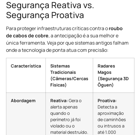
Segurança Reativa vs.
Segurança Proativa
Para proteger infraestruturas críticas contra o
roubo
de cabos de cobre
, a antecipação é a sua melhor e
única ferramenta. Veja por que sistemas antigos falham
onde a tecnologia de ponta atua com precisão:
Característica
Sistemas
Radares
Tradicionais
Magos
(Câmeras/Cercas
(Segurança 3D
Físicas)
Ôguen)
Abordagem
Reativa:
Gera o
Proativa:
alerta apenas
Detecta a
quando o
aproximação
perímetro já foi
de caminhões
violado ou o
ou intrusos a
material destruído.
até 1.000