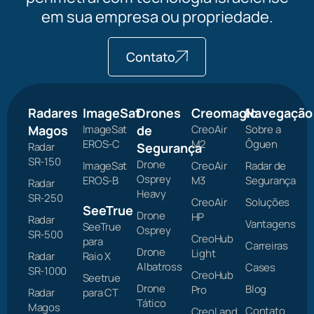
em sua empresa ou propriedade.
Contato
Radares
ImageSat
Drones
Creomagic
Navegação
Magos
ImageSat
de
CreoAir
Sobre a
EROS-C
M2
Ôguen
Radar
Segurança
SR-150
Drone
ImageSat
CreoAir
Radar de
Osprey
EROS-B
M3
Segurança
Radar
Heavy
SR-250
CreoAir
Soluções
SeeTrue
Drone
HP
Radar
Vantagens
SeeTrue
Osprey
SR-500
CreoHub
para
Carreiras
Drone
Light
Radar
Raio X
Albatross
Cases
SR-1000
CreoHub
Seetrue
Drone
Blog
Pro
Radar
para CT
Tático
Magos
Contato
CreoLand