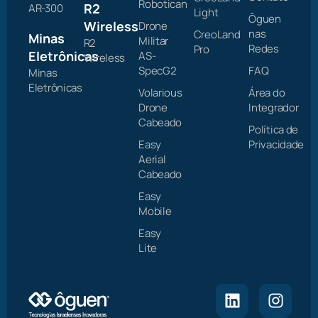
Robotican
R2
AR-300
Light
Ôguen
Wireless
Drone
nas
CreoLand
Minas
Militar
R2
Redes
Pro
Eletrônicas
AS-
Wireless
SpecG2
FAQ
Minas
Eletrônicas
Volarious
Área do
Drone
Integrador
Cabeado
Política de
Easy
Privacidade
Aerial
Cabeado
Easy
Mobile
Easy
Lite