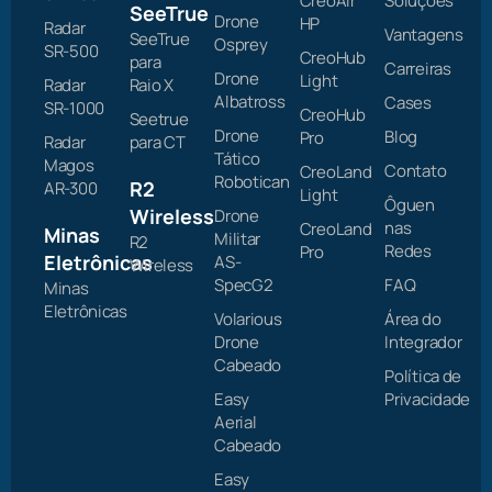
CreoAir
Soluções
SeeTrue
Drone
HP
Radar
Vantagens
SeeTrue
Osprey
SR-500
CreoHub
para
Carreiras
Drone
Light
Radar
Raio X
Albatross
Cases
SR-1000
CreoHub
Seetrue
Drone
Blog
Pro
Radar
para CT
Tático
Magos
Contato
CreoLand
Robotican
R2
AR-300
Light
Ôguen
Wireless
Drone
nas
CreoLand
Minas
Militar
R2
Redes
Pro
Eletrônicas
AS-
Wireless
SpecG2
FAQ
Minas
Eletrônicas
Volarious
Área do
Drone
Integrador
Cabeado
Política de
Easy
Privacidade
Aerial
Cabeado
Easy