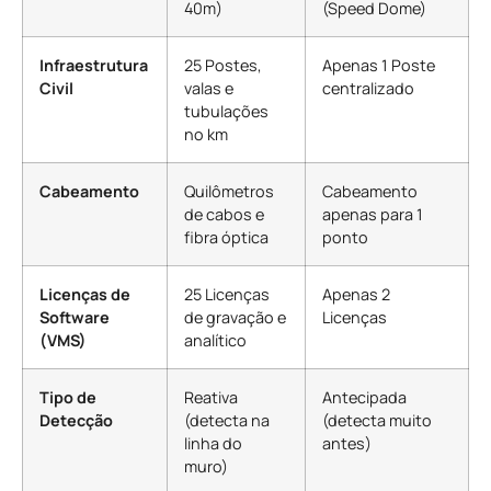
40m)
(Speed Dome)
Infraestrutura
25 Postes,
Apenas 1 Poste
Civil
valas e
centralizado
tubulações
no km
Cabeamento
Quilômetros
Cabeamento
de cabos e
apenas para 1
fibra óptica
ponto
Licenças de
25 Licenças
Apenas 2
Software
de gravação e
Licenças
(VMS)
analítico
Tipo de
Reativa
Antecipada
Detecção
(detecta na
(detecta muito
linha do
antes)
muro)