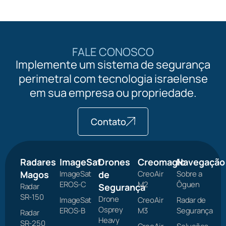
FALE CONOSCO
Implemente um sistema de segurança
perimetral com tecnologia israelense
em sua empresa ou propriedade.
Contato
Radares
ImageSat
Drones
Creomagic
Navegação
Magos
ImageSat
de
CreoAir
Sobre a
EROS-C
M2
Ôguen
Radar
Segurança
SR-150
Drone
ImageSat
CreoAir
Radar de
Osprey
EROS-B
M3
Segurança
Radar
Heavy
SR-250