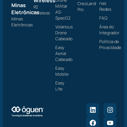
Wireless
Drone
nas
CreoLand
Minas
Militar
R2
Redes
Pro
Eletrônicas
AS-
Wireless
SpecG2
FAQ
Minas
Eletrônicas
Volarious
Área do
Drone
Integrador
Cabeado
Política de
Easy
Privacidade
Aerial
Cabeado
Easy
Mobile
Easy
Lite