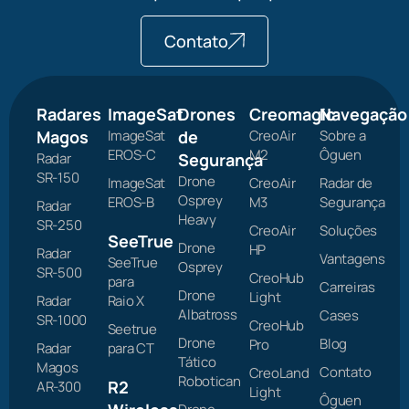
Contato
Radares
ImageSat
Drones
Creomagic
Navegação
Magos
ImageSat
de
CreoAir
Sobre a
EROS-C
M2
Ôguen
Radar
Segurança
SR-150
Drone
ImageSat
CreoAir
Radar de
Osprey
EROS-B
M3
Segurança
Radar
Heavy
SR-250
CreoAir
Soluções
SeeTrue
Drone
HP
Radar
Vantagens
SeeTrue
Osprey
SR-500
CreoHub
para
Carreiras
Drone
Light
Radar
Raio X
Albatross
Cases
SR-1000
CreoHub
Seetrue
Drone
Blog
Pro
Radar
para CT
Tático
Magos
Contato
CreoLand
Robotican
R2
AR-300
Light
Ôguen