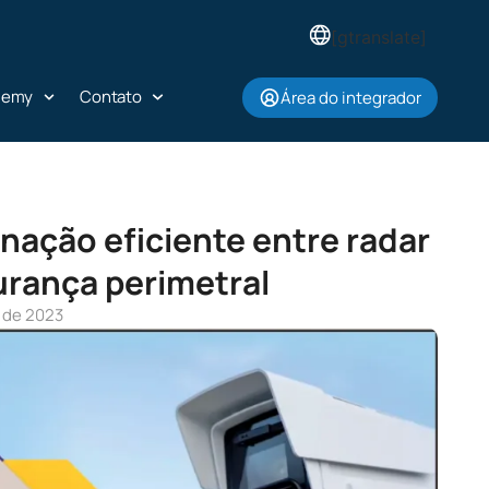
[gtranslate]
demy
Contato
Área do integrador
nação eficiente entre radar
urança perimetral
 de 2023