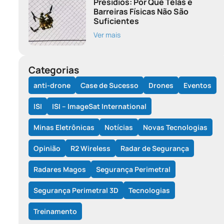
Presídios: Por Que Telas e
Barreiras Físicas Não São
Suficientes
Ver mais
Categorias
anti-drone
Case de Sucesso
Drones
Eventos
ISI
ISI – ImageSat International
Minas Eletrônicas
Notícias
Novas Tecnologias
Opinião
R2 Wireless
Radar de Segurança
Radares Magos
Segurança Perimetral
Segurança Perimetral 3D
Tecnologias
Treinamento