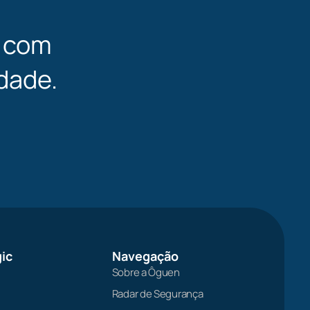
l com
dade.
ic
Navegação
Sobre a Ôguen
Radar de Segurança