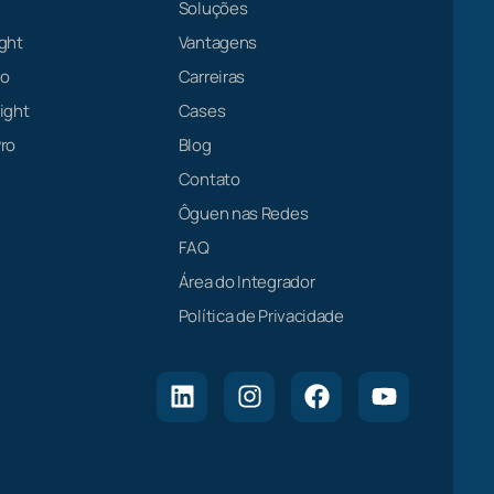
Soluções
ght
Vantagens
ro
Carreiras
ight
Cases
ro
Blog
Contato
Ôguen nas Redes
FAQ
Área do Integrador
Política de Privacidade