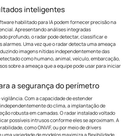
ltados inteligentes
tware habilitado para IA podem fornecer precisão na
encial. Apresentando análises integradas
o profundo, o radar pode detectar, classificar e
sos alarmes. Uma vez que o radar detecta uma ameaça
roduzindo imagens nítidas independentemente das
o detectado como humano, animal, veículo, embarcação,
osos sobre a ameaça que a equipe pode usar para iniciar
ra a segurança do perímetro
e vigilância. Com a capacidade de estender
e, independentemente do clima, a implantação de
eção robusta em camadas. O radar instalado voltado
ficar possíveis intrusos conforme eles se aproximam. A
abilidade, como ONVIF, ou por meio de drivers
 uma variedade de modelos maximiza a flexibilidade.