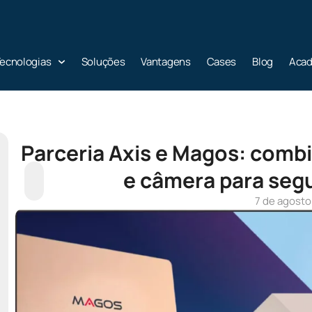
ecnologias
Soluções
Vantagens
Cases
Blog
Aca
Parceria Axis e Magos: combi
e câmera para seg
7 de agosto