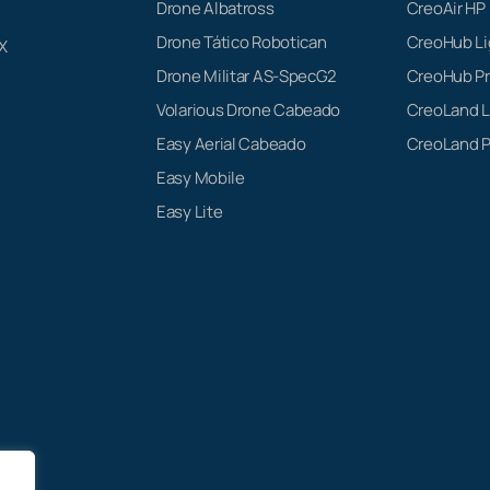
Drone Albatross
CreoAir HP
Drone Tático Robotican
CreoHub Li
X
Drone Militar AS-SpecG2
CreoHub P
Volarious Drone Cabeado
CreoLand L
Easy Aerial Cabeado
CreoLand P
Easy Mobile
Easy Lite