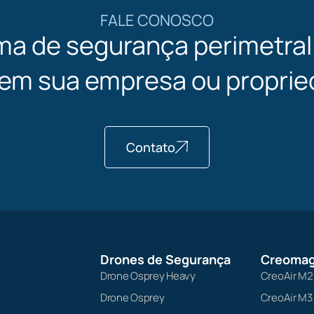
FALE CONOSCO
ma de segurança perimetra
 em sua empresa ou proprie
Contato
Drones de Segurança
Creomag
Drone Osprey Heavy
CreoAir M2
Drone Osprey
CreoAir M3