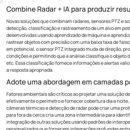
Combine Radar + IA para produzir resu
Novas soluções que combinam radares, sensores PTZ e sof
detecção, classificação e rastreamento de um alvo em pot
desenvolvidas usando aprendizado de máquina e aprendizad
rastrear objetos com precisão com uma baixa taxa de fal
em potencial, o sensor PTZ integrado muda de direção, p
condições e permitindo que a análise classifique o objet
etc. Essa classificação fornece informações e alertas vali
a resposta apropriada.
Adote uma abordagem em camadas pa
Fatores ambientais são críticos ao projetar uma solução d
efetivamente o perímetro e fornecer cobertura dia e noit
câmeras térmicas e detecção de radar pode criar uma prot
para fora da cerca cria uma zona intermediária para identi
integração de outras soluções usando padrões de interoper
personalizados que fornecem integrações profundas entre