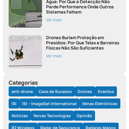
Água: Por Que a Detecção Não
Perde Performance Onde Outros
Sistemas Falham
Ver mais
Drones Burlam Proteção em
Presídios: Por Que Telas e Barreiras
Físicas Não São Suficientes
Ver mais
Categorias
anti-drone
Case de Sucesso
Drones
Eventos
ISI
ISI – ImageSat International
Minas Eletrônicas
Notícias
Novas Tecnologias
Opinião
R2 Wireless
Radar de Segurança
Radares Magos