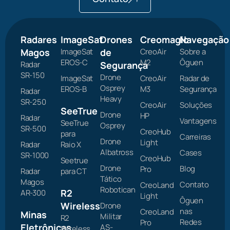
Radares
ImageSat
Drones
Creomagic
Navegação
Magos
ImageSat
de
CreoAir
Sobre a
EROS-C
M2
Ôguen
Radar
Segurança
SR-150
Drone
ImageSat
CreoAir
Radar de
Osprey
EROS-B
M3
Segurança
Radar
Heavy
SR-250
CreoAir
Soluções
SeeTrue
Drone
HP
Radar
Vantagens
SeeTrue
Osprey
SR-500
CreoHub
para
Carreiras
Drone
Light
Radar
Raio X
Albatross
Cases
SR-1000
CreoHub
Seetrue
Drone
Blog
Pro
Radar
para CT
Tático
Magos
Contato
CreoLand
Robotican
R2
AR-300
Light
Ôguen
Wireless
Drone
nas
CreoLand
Minas
Militar
R2
Redes
Pro
Eletrônicas
AS-
Wireless