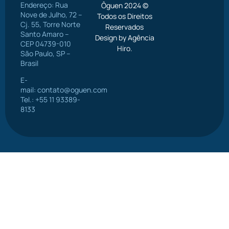
Endereço: Rua
Ôguen 2024 ©
Nove de Julho, 72 –
Todos os Direitos
Cj. 55, Torre Norte
Reservados
Santo Amaro –
Design by Agência
CEP 04739-010
Hiro.
São Paulo, SP –
Brasil
E-
mail:
contato@oguen.com
Tel.: +55 11 93389-
8133