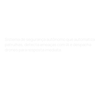
FligthOps -
PROTEÇÃO
Sistema de segurança autônomo que automatiza
patrulhas, detecta ameaças com IA e despacha
drones para resposta imediata.
Fale conosco