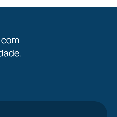
l com
dade.