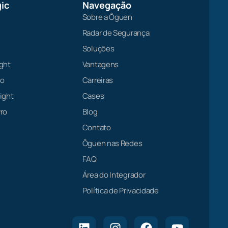
ic
Navegação
Sobre a Ôguen
Radar de Segurança
Soluções
ght
Vantagens
ro
Carreiras
ight
Cases
ro
Blog
Contato
Ôguen nas Redes
FAQ
Área do Integrador
Política de Privacidade