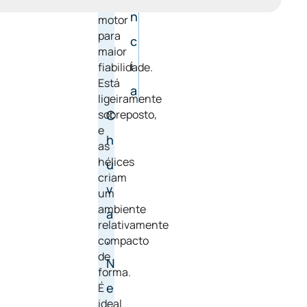
de
o
n
motor
para
p
c
maior
e
i
fiabilidade.
Está
s
a
ligeiramente
sobreposto,
o
C
e
h
as
hélices
u
criam
v
um
ambiente
a
relativamente
,
compacto
de
N
forma.
e
É
ideal