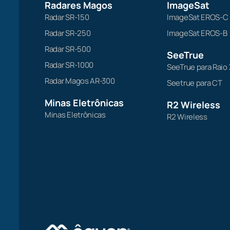
Radares Magos
ImageSat
Radar SR-150
ImageSat EROS-C
Radar SR-250
ImageSat EROS-B
Radar SR-500
SeeTrue
Radar SR-1000
SeeTrue para Raio 
Radar Magos AR-300
Seetrue para CT
Minas Eletrônicas
R2 Wireless
Minas Eletrônicas
R2 Wireless