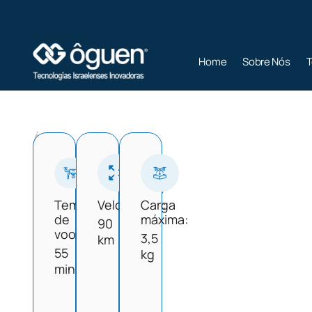
Home
Sobre Nós
T
Drone
Área
de
Cobertura
>
OSPREY
20
Km
Tempo
Velocidade:
Carga
de
máxima:
90
voo:
3,5
km
55
kg
min