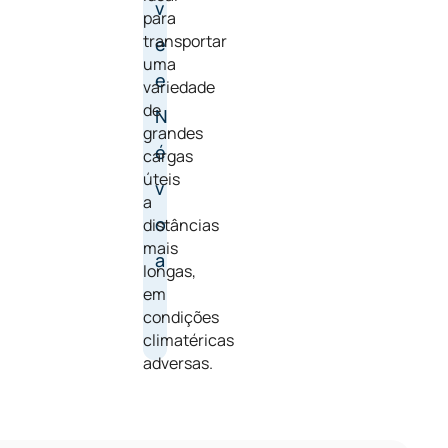
v
para
transportar
e
uma
e
variedade
de
N
grandes
é
cargas
úteis
v
a
o
distâncias
mais
a
longas,
em
condições
climatéricas
adversas.