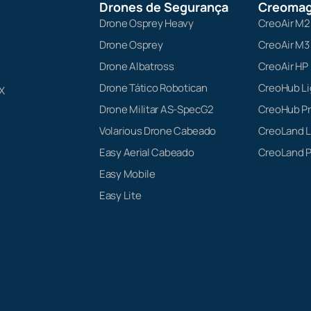
Drones de Segurança
Creomag
Drone Osprey Heavy
CreoAir M2
Drone Osprey
CreoAir M3
Drone Albatross
CreoAir HP
Drone Tático Robotican
CreoHub Li
X
Drone Militar AS-SpecG2
CreoHub P
Volarious Drone Cabeado
CreoLand L
Easy Aerial Cabeado
CreoLand P
Easy Mobile
Easy Lite