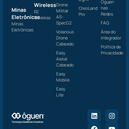
Ôguen
Wireless
Drone
nas
CreoLand
Minas
Militar
R2
Redes
Pro
Eletrônicas
AS-
Wireless
SpecG2
FAQ
Minas
Eletrônicas
Volarious
Área do
Drone
Integrador
Cabeado
Política de
Easy
Privacidade
Aerial
Cabeado
Easy
Mobile
Easy
Lite