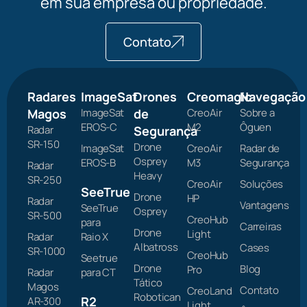
em sua empresa ou propriedade.
Contato
Radares
ImageSat
Drones
Creomagic
Navegação
Magos
ImageSat
de
CreoAir
Sobre a
EROS-C
M2
Ôguen
Radar
Segurança
SR-150
Drone
ImageSat
CreoAir
Radar de
Osprey
EROS-B
M3
Segurança
Radar
Heavy
SR-250
CreoAir
Soluções
SeeTrue
Drone
HP
Radar
Vantagens
SeeTrue
Osprey
SR-500
CreoHub
para
Carreiras
Drone
Light
Radar
Raio X
Albatross
Cases
SR-1000
CreoHub
Seetrue
Drone
Blog
Pro
Radar
para CT
Tático
Magos
Contato
CreoLand
Robotican
R2
AR-300
Light