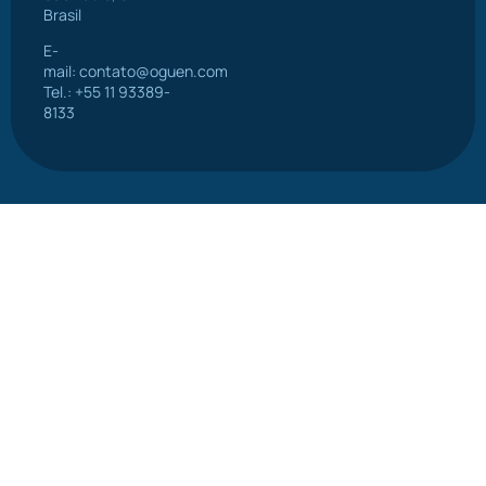
Brasil
E-
mail:
contato@oguen.com
Tel.: +55 11 93389-
8133