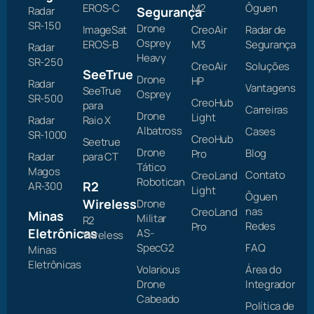
EROS-C
M2
Ôguen
Radar
Segurança
SR-150
Drone
ImageSat
CreoAir
Radar de
Osprey
EROS-B
M3
Segurança
Radar
Heavy
SR-250
CreoAir
Soluções
SeeTrue
Drone
HP
Radar
Vantagens
SeeTrue
Osprey
SR-500
CreoHub
para
Carreiras
Drone
Light
Radar
Raio X
Albatross
Cases
SR-1000
CreoHub
Seetrue
Drone
Blog
Pro
Radar
para CT
Tático
Magos
Contato
CreoLand
Robotican
R2
AR-300
Light
Ôguen
Wireless
Drone
nas
CreoLand
Minas
Militar
R2
Redes
Pro
Eletrônicas
AS-
Wireless
SpecG2
FAQ
Minas
Eletrônicas
Volarious
Área do
Drone
Integrador
Cabeado
Política de