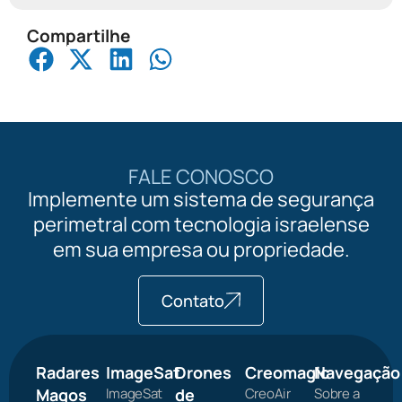
Compartilhe
FALE CONOSCO
Implemente um sistema de segurança
perimetral com tecnologia israelense
em sua empresa ou propriedade.
Contato
Radares
ImageSat
Drones
Creomagic
Navegação
Magos
ImageSat
de
CreoAir
Sobre a